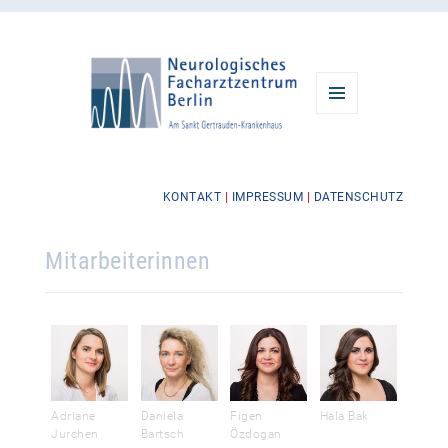
MENÜ
UND
WIDGETS
KONTAKT
|
IMPRESSUM
|
DATENSCHUTZ
Mitarbeiterinnen
Adriane
Daniela
Figen
Hala Bak
Jurchen
Bartsch
Özdogan