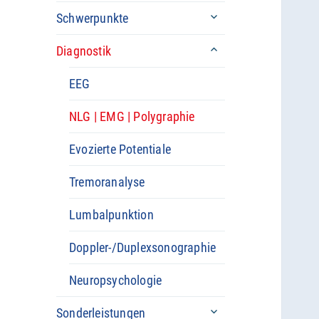
untermenü
Schwerpunkte
öffnen
untermenü
Diagnostik
öffnen
EEG
NLG | EMG | Polygraphie
Evozierte Potentiale
Tremoranalyse
Lumbalpunktion
Doppler-/Duplexsonographie
Neuropsychologie
untermenü
Sonderleistungen