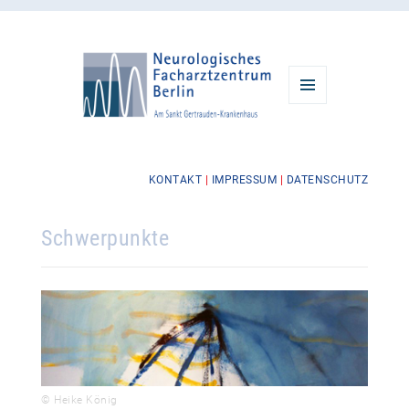
MENÜ
UND
WIDGETS
KONTAKT
|
IMPRESSUM
|
DATENSCHUTZ
Schwerpunkte
© Heike König